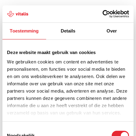
Toestemming
Details
Over
500
Deze website maakt gebruik van cookies
We gebruiken cookies om content en advertenties te
personaliseren, om functies voor social media te bieden
en om ons websiteverkeer te analyseren. Ook delen we
Er is iets fout gegaan
informatie over uw gebruik van onze site met onze
partners voor social media, adverteren en analyse. Deze
Probeer het later opnieuw of ga terug naar de
partners kunnen deze gegevens combineren met andere
homepagina.
informatie die u aan ze heeft verstrekt of die ze hebben
verzameld op basis van uw gebruik van hun services.
Home
Toestemmingsselectie
Noodzakelijk