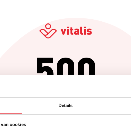
500
Er is iets fout gegaan
Details
Probeer het later opnieuw of ga terug naar de homepagina.
 van cookies
Home