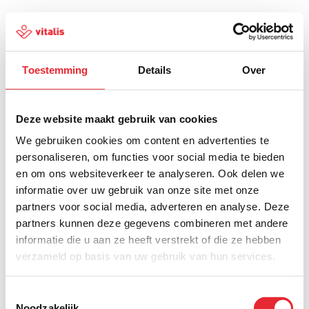
Toestemming
Details
Over
500
Deze website maakt gebruik van cookies
We gebruiken cookies om content en advertenties te
personaliseren, om functies voor social media te bieden
en om ons websiteverkeer te analyseren. Ook delen we
Er is iets fout gegaan
informatie over uw gebruik van onze site met onze
partners voor social media, adverteren en analyse. Deze
Probeer het later opnieuw of ga terug naar de
partners kunnen deze gegevens combineren met andere
homepagina.
informatie die u aan ze heeft verstrekt of die ze hebben
verzameld op basis van uw gebruik van hun services.
Home
Toestemmingsselectie
Noodzakelijk