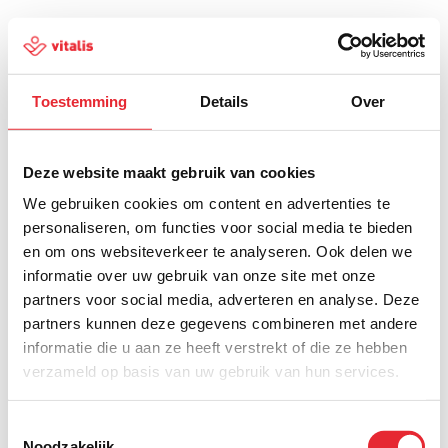
Toestemming
Details
Over
500
Deze website maakt gebruik van cookies
We gebruiken cookies om content en advertenties te
personaliseren, om functies voor social media te bieden
en om ons websiteverkeer te analyseren. Ook delen we
Er is iets fout gegaan
informatie over uw gebruik van onze site met onze
partners voor social media, adverteren en analyse. Deze
Probeer het later opnieuw of ga terug naar de
partners kunnen deze gegevens combineren met andere
homepagina.
informatie die u aan ze heeft verstrekt of die ze hebben
verzameld op basis van uw gebruik van hun services.
Home
Toestemmingsselectie
Noodzakelijk