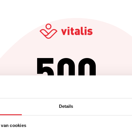
500
Er is iets fout gegaan
Details
Probeer het later opnieuw of ga terug naar de homepagina.
 van cookies
Home