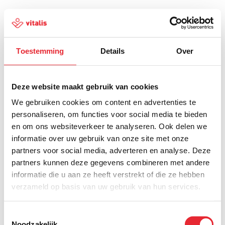
Toestemming
Details
Over
500
Deze website maakt gebruik van cookies
We gebruiken cookies om content en advertenties te
personaliseren, om functies voor social media te bieden
en om ons websiteverkeer te analyseren. Ook delen we
Er is iets fout gegaan
informatie over uw gebruik van onze site met onze
partners voor social media, adverteren en analyse. Deze
Probeer het later opnieuw of ga terug naar de
partners kunnen deze gegevens combineren met andere
homepagina.
informatie die u aan ze heeft verstrekt of die ze hebben
verzameld op basis van uw gebruik van hun services.
Home
Toestemmingsselectie
Noodzakelijk