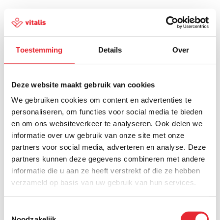
Toestemming
Details
Over
500
Deze website maakt gebruik van cookies
We gebruiken cookies om content en advertenties te
personaliseren, om functies voor social media te bieden
en om ons websiteverkeer te analyseren. Ook delen we
Er is iets fout gegaan
informatie over uw gebruik van onze site met onze
partners voor social media, adverteren en analyse. Deze
Probeer het later opnieuw of ga terug naar de
partners kunnen deze gegevens combineren met andere
homepagina.
informatie die u aan ze heeft verstrekt of die ze hebben
verzameld op basis van uw gebruik van hun services.
Home
Toestemmingsselectie
Noodzakelijk