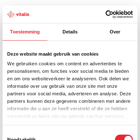
Toestemming
Details
Over
500
Deze website maakt gebruik van cookies
We gebruiken cookies om content en advertenties te
personaliseren, om functies voor social media te bieden
en om ons websiteverkeer te analyseren. Ook delen we
Er is iets fout gegaan
informatie over uw gebruik van onze site met onze
partners voor social media, adverteren en analyse. Deze
Probeer het later opnieuw of ga terug naar de
partners kunnen deze gegevens combineren met andere
homepagina.
informatie die u aan ze heeft verstrekt of die ze hebben
verzameld op basis van uw gebruik van hun services.
Home
Toestemmingsselectie
Noodzakelijk