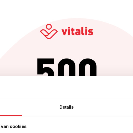
500
Er is iets fout gegaan
Details
Probeer het later opnieuw of ga terug naar de homepagina.
 van cookies
Home