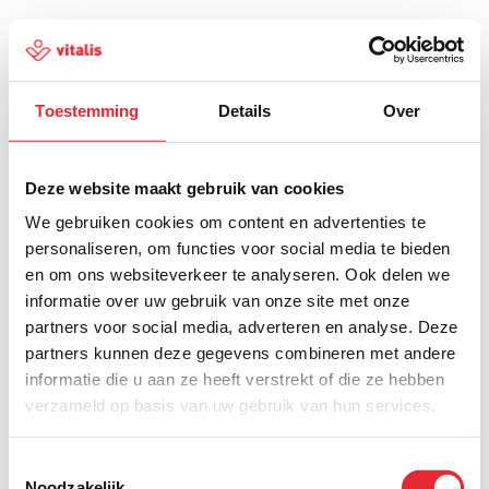
Toestemming
Details
Over
500
Deze website maakt gebruik van cookies
We gebruiken cookies om content en advertenties te
personaliseren, om functies voor social media te bieden
en om ons websiteverkeer te analyseren. Ook delen we
Er is iets fout gegaan
informatie over uw gebruik van onze site met onze
partners voor social media, adverteren en analyse. Deze
Probeer het later opnieuw of ga terug naar de
partners kunnen deze gegevens combineren met andere
homepagina.
informatie die u aan ze heeft verstrekt of die ze hebben
verzameld op basis van uw gebruik van hun services.
Home
Toestemmingsselectie
Noodzakelijk