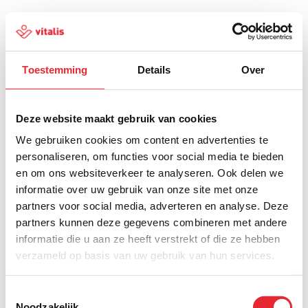
Toestemming
Details
Over
500
Deze website maakt gebruik van cookies
We gebruiken cookies om content en advertenties te
personaliseren, om functies voor social media te bieden
en om ons websiteverkeer te analyseren. Ook delen we
Er is iets fout gegaan
informatie over uw gebruik van onze site met onze
partners voor social media, adverteren en analyse. Deze
Probeer het later opnieuw of ga terug naar de
partners kunnen deze gegevens combineren met andere
homepagina.
informatie die u aan ze heeft verstrekt of die ze hebben
verzameld op basis van uw gebruik van hun services.
Home
Toestemmingsselectie
Noodzakelijk