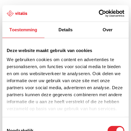
Toestemming
Details
Over
500
Deze website maakt gebruik van cookies
We gebruiken cookies om content en advertenties te
personaliseren, om functies voor social media te bieden
en om ons websiteverkeer te analyseren. Ook delen we
Er is iets fout gegaan
informatie over uw gebruik van onze site met onze
partners voor social media, adverteren en analyse. Deze
Probeer het later opnieuw of ga terug naar de
partners kunnen deze gegevens combineren met andere
homepagina.
informatie die u aan ze heeft verstrekt of die ze hebben
verzameld op basis van uw gebruik van hun services.
Home
Toestemmingsselectie
Noodzakelijk