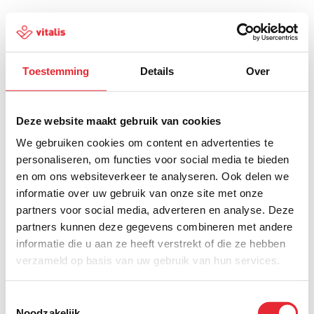
Toestemming
Details
Over
500
Deze website maakt gebruik van cookies
We gebruiken cookies om content en advertenties te
personaliseren, om functies voor social media te bieden
en om ons websiteverkeer te analyseren. Ook delen we
Er is iets fout gegaan
informatie over uw gebruik van onze site met onze
partners voor social media, adverteren en analyse. Deze
Probeer het later opnieuw of ga terug naar de
partners kunnen deze gegevens combineren met andere
homepagina.
informatie die u aan ze heeft verstrekt of die ze hebben
verzameld op basis van uw gebruik van hun services.
Home
Toestemmingsselectie
Noodzakelijk