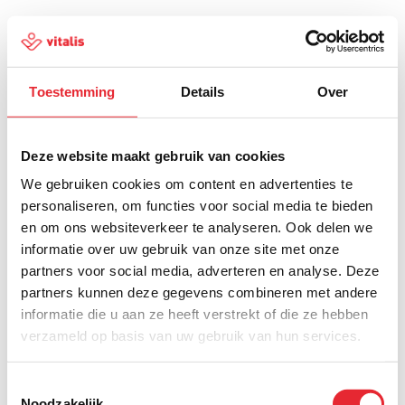
Toestemming
Details
Over
500
Deze website maakt gebruik van cookies
We gebruiken cookies om content en advertenties te
personaliseren, om functies voor social media te bieden
en om ons websiteverkeer te analyseren. Ook delen we
Er is iets fout gegaan
informatie over uw gebruik van onze site met onze
partners voor social media, adverteren en analyse. Deze
Probeer het later opnieuw of ga terug naar de
partners kunnen deze gegevens combineren met andere
homepagina.
informatie die u aan ze heeft verstrekt of die ze hebben
verzameld op basis van uw gebruik van hun services.
Home
Toestemmingsselectie
Noodzakelijk