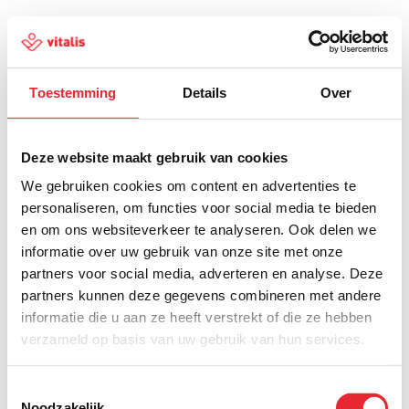
Toestemming
Details
Over
500
Deze website maakt gebruik van cookies
We gebruiken cookies om content en advertenties te
personaliseren, om functies voor social media te bieden
en om ons websiteverkeer te analyseren. Ook delen we
Er is iets fout gegaan
informatie over uw gebruik van onze site met onze
partners voor social media, adverteren en analyse. Deze
Probeer het later opnieuw of ga terug naar de
partners kunnen deze gegevens combineren met andere
homepagina.
informatie die u aan ze heeft verstrekt of die ze hebben
verzameld op basis van uw gebruik van hun services.
Home
Toestemmingsselectie
Noodzakelijk