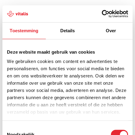
Toestemming
Details
Over
500
Deze website maakt gebruik van cookies
We gebruiken cookies om content en advertenties te
personaliseren, om functies voor social media te bieden
en om ons websiteverkeer te analyseren. Ook delen we
Er is iets fout gegaan
informatie over uw gebruik van onze site met onze
partners voor social media, adverteren en analyse. Deze
Probeer het later opnieuw of ga terug naar de
partners kunnen deze gegevens combineren met andere
homepagina.
informatie die u aan ze heeft verstrekt of die ze hebben
verzameld op basis van uw gebruik van hun services.
Home
Toestemmingsselectie
Noodzakelijk