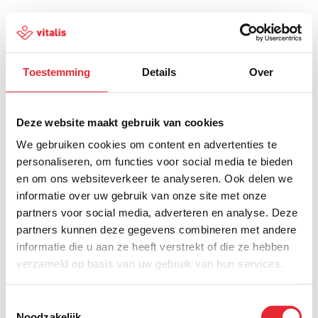
Toestemming
Details
Over
500
Deze website maakt gebruik van cookies
We gebruiken cookies om content en advertenties te
personaliseren, om functies voor social media te bieden
en om ons websiteverkeer te analyseren. Ook delen we
Er is iets fout gegaan
informatie over uw gebruik van onze site met onze
partners voor social media, adverteren en analyse. Deze
Probeer het later opnieuw of ga terug naar de
partners kunnen deze gegevens combineren met andere
homepagina.
informatie die u aan ze heeft verstrekt of die ze hebben
verzameld op basis van uw gebruik van hun services.
Home
Toestemmingsselectie
Noodzakelijk