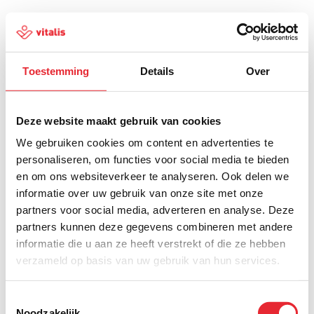
Toestemming
Details
Over
500
Deze website maakt gebruik van cookies
We gebruiken cookies om content en advertenties te
personaliseren, om functies voor social media te bieden
en om ons websiteverkeer te analyseren. Ook delen we
Er is iets fout gegaan
informatie over uw gebruik van onze site met onze
partners voor social media, adverteren en analyse. Deze
Probeer het later opnieuw of ga terug naar de
partners kunnen deze gegevens combineren met andere
homepagina.
informatie die u aan ze heeft verstrekt of die ze hebben
verzameld op basis van uw gebruik van hun services.
Home
Toestemmingsselectie
Noodzakelijk