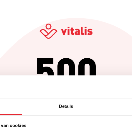
500
Er is iets fout gegaan
Details
Probeer het later opnieuw of ga terug naar de homepagina.
 van cookies
Home