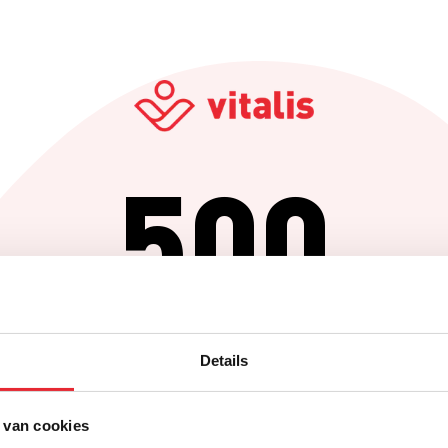
500
Er is iets fout gegaan
Details
Probeer het later opnieuw of ga terug naar de homepagina.
 van cookies
Home