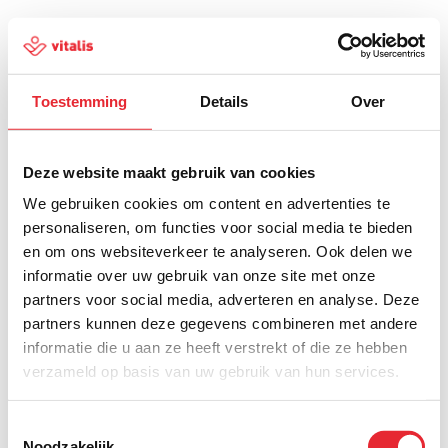
Toestemming
Details
Over
500
Deze website maakt gebruik van cookies
We gebruiken cookies om content en advertenties te
personaliseren, om functies voor social media te bieden
en om ons websiteverkeer te analyseren. Ook delen we
Er is iets fout gegaan
informatie over uw gebruik van onze site met onze
partners voor social media, adverteren en analyse. Deze
Probeer het later opnieuw of ga terug naar de
partners kunnen deze gegevens combineren met andere
homepagina.
informatie die u aan ze heeft verstrekt of die ze hebben
verzameld op basis van uw gebruik van hun services.
Home
Toestemmingsselectie
Noodzakelijk