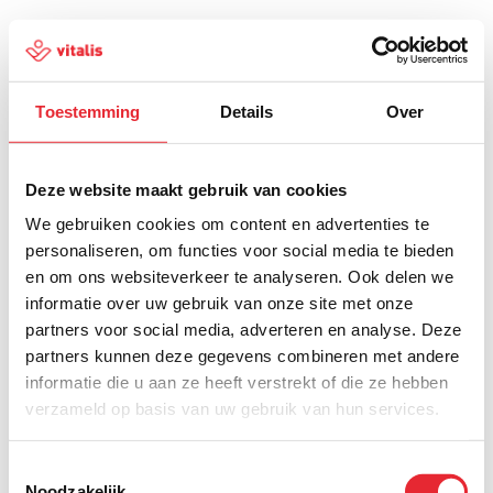
Toestemming
Details
Over
500
Deze website maakt gebruik van cookies
We gebruiken cookies om content en advertenties te
personaliseren, om functies voor social media te bieden
en om ons websiteverkeer te analyseren. Ook delen we
Er is iets fout gegaan
informatie over uw gebruik van onze site met onze
partners voor social media, adverteren en analyse. Deze
Probeer het later opnieuw of ga terug naar de
partners kunnen deze gegevens combineren met andere
homepagina.
informatie die u aan ze heeft verstrekt of die ze hebben
verzameld op basis van uw gebruik van hun services.
Home
Toestemmingsselectie
Noodzakelijk