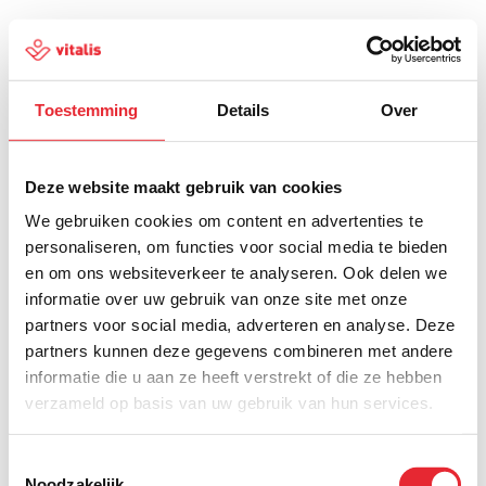
Toestemming
Details
Over
500
Deze website maakt gebruik van cookies
We gebruiken cookies om content en advertenties te
personaliseren, om functies voor social media te bieden
en om ons websiteverkeer te analyseren. Ook delen we
Er is iets fout gegaan
informatie over uw gebruik van onze site met onze
partners voor social media, adverteren en analyse. Deze
Probeer het later opnieuw of ga terug naar de
partners kunnen deze gegevens combineren met andere
homepagina.
informatie die u aan ze heeft verstrekt of die ze hebben
verzameld op basis van uw gebruik van hun services.
Home
Toestemmingsselectie
Noodzakelijk