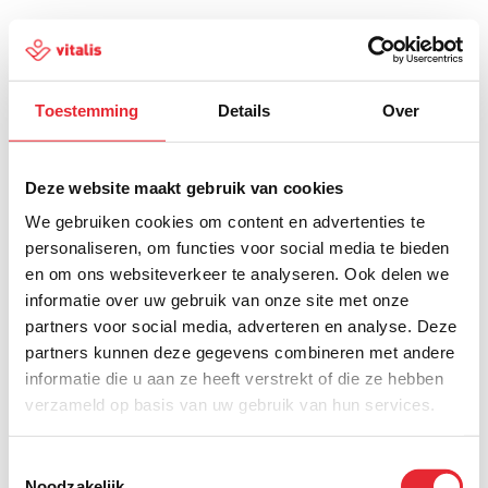
Toestemming
Details
Over
500
Deze website maakt gebruik van cookies
We gebruiken cookies om content en advertenties te
personaliseren, om functies voor social media te bieden
en om ons websiteverkeer te analyseren. Ook delen we
Er is iets fout gegaan
informatie over uw gebruik van onze site met onze
partners voor social media, adverteren en analyse. Deze
Probeer het later opnieuw of ga terug naar de
partners kunnen deze gegevens combineren met andere
homepagina.
informatie die u aan ze heeft verstrekt of die ze hebben
verzameld op basis van uw gebruik van hun services.
Home
Toestemmingsselectie
Noodzakelijk