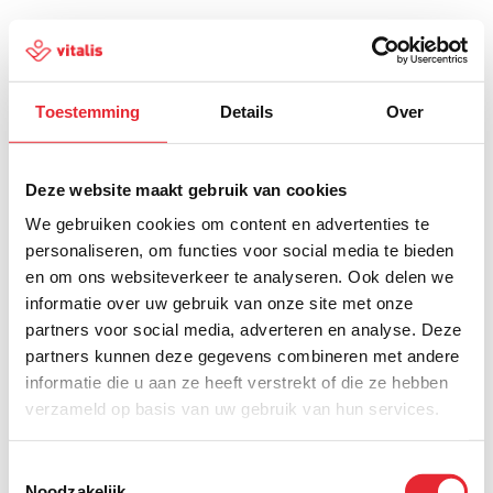
Toestemming
Details
Over
500
Deze website maakt gebruik van cookies
We gebruiken cookies om content en advertenties te
personaliseren, om functies voor social media te bieden
en om ons websiteverkeer te analyseren. Ook delen we
Er is iets fout gegaan
informatie over uw gebruik van onze site met onze
partners voor social media, adverteren en analyse. Deze
Probeer het later opnieuw of ga terug naar de
partners kunnen deze gegevens combineren met andere
homepagina.
informatie die u aan ze heeft verstrekt of die ze hebben
verzameld op basis van uw gebruik van hun services.
Home
Toestemmingsselectie
Noodzakelijk