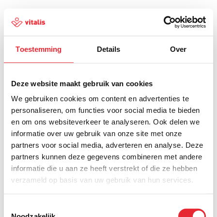
Toestemming
Details
Over
500
Deze website maakt gebruik van cookies
We gebruiken cookies om content en advertenties te
personaliseren, om functies voor social media te bieden
en om ons websiteverkeer te analyseren. Ook delen we
Er is iets fout gegaan
informatie over uw gebruik van onze site met onze
partners voor social media, adverteren en analyse. Deze
Probeer het later opnieuw of ga terug naar de
partners kunnen deze gegevens combineren met andere
homepagina.
informatie die u aan ze heeft verstrekt of die ze hebben
verzameld op basis van uw gebruik van hun services.
Home
Toestemmingsselectie
Noodzakelijk