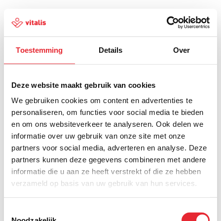
Toestemming
Details
Over
500
Deze website maakt gebruik van cookies
We gebruiken cookies om content en advertenties te
personaliseren, om functies voor social media te bieden
en om ons websiteverkeer te analyseren. Ook delen we
Er is iets fout gegaan
informatie over uw gebruik van onze site met onze
partners voor social media, adverteren en analyse. Deze
Probeer het later opnieuw of ga terug naar de
partners kunnen deze gegevens combineren met andere
homepagina.
informatie die u aan ze heeft verstrekt of die ze hebben
verzameld op basis van uw gebruik van hun services.
Home
Toestemmingsselectie
Noodzakelijk