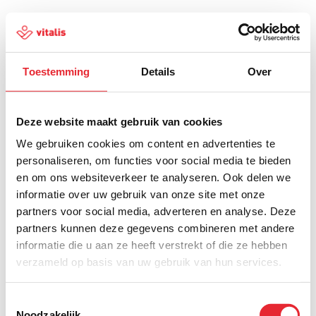
Toestemming
Details
Over
500
Deze website maakt gebruik van cookies
We gebruiken cookies om content en advertenties te
personaliseren, om functies voor social media te bieden
en om ons websiteverkeer te analyseren. Ook delen we
Er is iets fout gegaan
informatie over uw gebruik van onze site met onze
partners voor social media, adverteren en analyse. Deze
Probeer het later opnieuw of ga terug naar de
partners kunnen deze gegevens combineren met andere
homepagina.
informatie die u aan ze heeft verstrekt of die ze hebben
verzameld op basis van uw gebruik van hun services.
Home
Toestemmingsselectie
Noodzakelijk