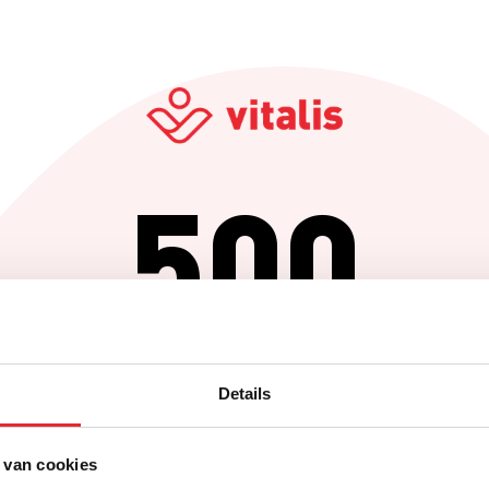
500
Er is iets fout gegaan
Details
Probeer het later opnieuw of ga terug naar de homepagina.
 van cookies
Home