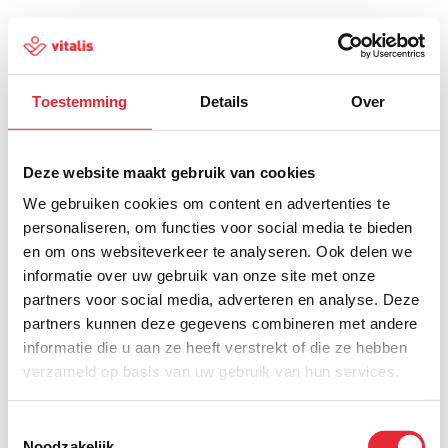
Toestemming
Details
Over
500
Deze website maakt gebruik van cookies
We gebruiken cookies om content en advertenties te
personaliseren, om functies voor social media te bieden
en om ons websiteverkeer te analyseren. Ook delen we
Er is iets fout gegaan
informatie over uw gebruik van onze site met onze
partners voor social media, adverteren en analyse. Deze
Probeer het later opnieuw of ga terug naar de
partners kunnen deze gegevens combineren met andere
homepagina.
informatie die u aan ze heeft verstrekt of die ze hebben
verzameld op basis van uw gebruik van hun services.
Home
Toestemmingsselectie
Noodzakelijk