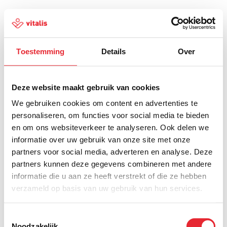
Toestemming
Details
Over
500
Deze website maakt gebruik van cookies
We gebruiken cookies om content en advertenties te
personaliseren, om functies voor social media te bieden
en om ons websiteverkeer te analyseren. Ook delen we
Er is iets fout gegaan
informatie over uw gebruik van onze site met onze
partners voor social media, adverteren en analyse. Deze
Probeer het later opnieuw of ga terug naar de
partners kunnen deze gegevens combineren met andere
homepagina.
informatie die u aan ze heeft verstrekt of die ze hebben
verzameld op basis van uw gebruik van hun services.
Home
Toestemmingsselectie
Noodzakelijk