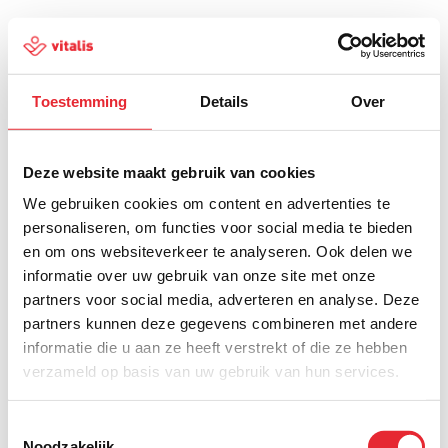
Toestemming
Details
Over
500
Deze website maakt gebruik van cookies
We gebruiken cookies om content en advertenties te
personaliseren, om functies voor social media te bieden
en om ons websiteverkeer te analyseren. Ook delen we
Er is iets fout gegaan
informatie over uw gebruik van onze site met onze
partners voor social media, adverteren en analyse. Deze
Probeer het later opnieuw of ga terug naar de
partners kunnen deze gegevens combineren met andere
homepagina.
informatie die u aan ze heeft verstrekt of die ze hebben
verzameld op basis van uw gebruik van hun services.
Home
Toestemmingsselectie
Noodzakelijk