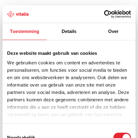
Toestemming
Details
Over
500
Deze website maakt gebruik van cookies
We gebruiken cookies om content en advertenties te
personaliseren, om functies voor social media te bieden
en om ons websiteverkeer te analyseren. Ook delen we
Er is iets fout gegaan
informatie over uw gebruik van onze site met onze
partners voor social media, adverteren en analyse. Deze
Probeer het later opnieuw of ga terug naar de
partners kunnen deze gegevens combineren met andere
homepagina.
informatie die u aan ze heeft verstrekt of die ze hebben
verzameld op basis van uw gebruik van hun services.
Home
Toestemmingsselectie
Noodzakelijk