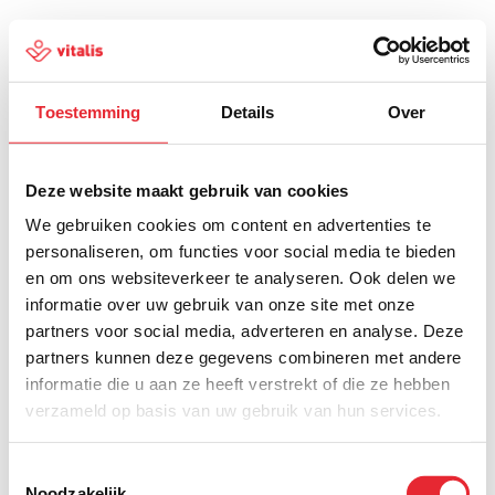
Toestemming
Details
Over
500
Deze website maakt gebruik van cookies
We gebruiken cookies om content en advertenties te
personaliseren, om functies voor social media te bieden
en om ons websiteverkeer te analyseren. Ook delen we
Er is iets fout gegaan
informatie over uw gebruik van onze site met onze
partners voor social media, adverteren en analyse. Deze
Probeer het later opnieuw of ga terug naar de
partners kunnen deze gegevens combineren met andere
homepagina.
informatie die u aan ze heeft verstrekt of die ze hebben
verzameld op basis van uw gebruik van hun services.
Home
Toestemmingsselectie
Noodzakelijk