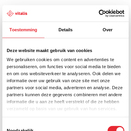
Toestemming
Details
Over
500
Deze website maakt gebruik van cookies
We gebruiken cookies om content en advertenties te
personaliseren, om functies voor social media te bieden
en om ons websiteverkeer te analyseren. Ook delen we
Er is iets fout gegaan
informatie over uw gebruik van onze site met onze
partners voor social media, adverteren en analyse. Deze
Probeer het later opnieuw of ga terug naar de
partners kunnen deze gegevens combineren met andere
homepagina.
informatie die u aan ze heeft verstrekt of die ze hebben
verzameld op basis van uw gebruik van hun services.
Home
Toestemmingsselectie
Noodzakelijk