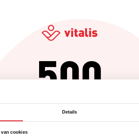
500
Er is iets fout gegaan
Details
Probeer het later opnieuw of ga terug naar de homepagina.
 van cookies
Home